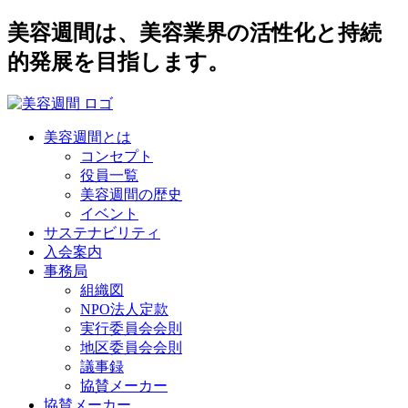
美容週間は、美容業界の活性化と持続
的発展を目指します。
美容週間とは
コンセプト
役員一覧
美容週間の歴史
イベント
サステナビリティ
入会案内
事務局
組織図
NPO法人定款
実行委員会会則
地区委員会会則
議事録
協賛メーカー
協賛メーカー