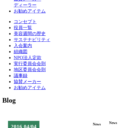
ディーラー
お勧めアイテム
コンセプト
役員一覧
美容週間の歴史
サステナビリティ
入会案内
組織図
NPO法人定款
実行委員会会則
地区委員会会則
議事録
協賛メーカー
お勧めアイテム
Blog
News
News
2016 04/04