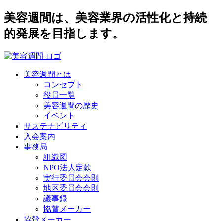
美容週間は、美容業界の活性化と持続
的発展を目指します。
美容週間とは
コンセプト
役員一覧
美容週間の歴史
イベント
サステナビリティ
入会案内
事務局
組織図
NPO法人定款
実行委員会会則
地区委員会会則
議事録
協賛メーカー
協賛メーカー