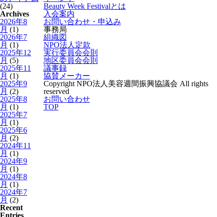
(24)
Beauty Week Festivalとは
Archives
入会案内
2026年8
お問い合わせ・申込み
月
(1)
事務局
2026年7
組織図
月
(1)
NPO法人定款
2025年12
実行委員会会則
月
(5)
地区委員会会則
2025年11
議事録
月
(1)
協賛メーカー
2025年9
Copyright NPO法人美容週間振興協議会 All rights
月
(2)
reserved
2025年8
お問い合わせ
月
(1)
TOP
2025年7
月
(1)
2025年6
月
(2)
2024年11
月
(1)
2024年9
月
(1)
2024年8
月
(1)
2024年7
月
(2)
Recent
Entries