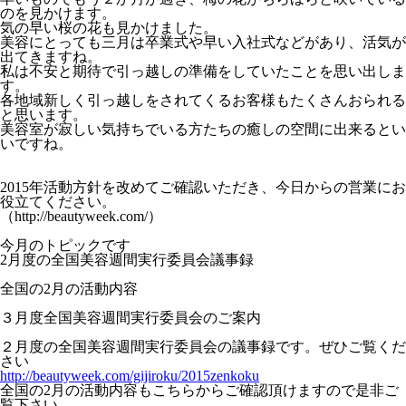
のを見かけます。
気の早い桜の花も見かけました。
美容にとっても三月は卒業式や早い入社式などがあり、活気が
出てきますね。
私は不安と期待で引っ越しの準備をしていたことを思い出しま
す。
各地域新しく引っ越しをされてくるお客様もたくさんおられる
と思います。
美容室が寂しい気持ちでいる方たちの癒しの空間に出来るとい
いですね。
2015
年活動方針を改めてご確認いただき、今日からの営業にお
役立てください。
（
http://beautyweek.com/
）
今月のトピックです
2
月度の全国美容週間実行委員会議事録
全国の
2
月の活動内容
３月度全国美容週間実行委員会のご案内
２月度の全国美容週間実行委員会の議事録です。ぜひご覧くだ
さい
http://beautyweek.com/gijiroku/2015zenkoku
全国の
2
月の活動内容もこちらからご確認頂けますので是非ご
覧下さい。