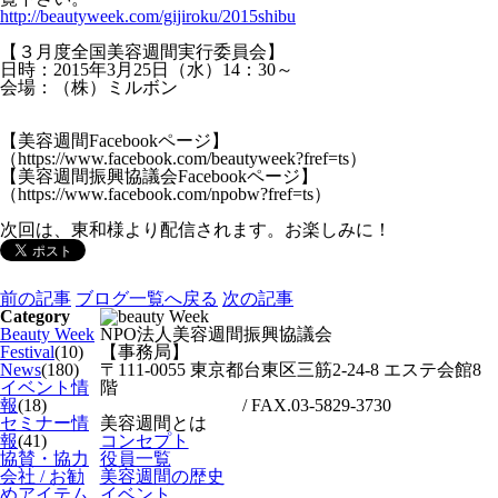
http://beautyweek.com/gijiroku/2015shibu
【３月度全国美容週間実行委員会】
日時：
2015
年
3
月
25
日（水）
14
：
30
～
会場：（株）ミルボン
【美容週間
Facebook
ページ】
（
https://www.facebook.com/beautyweek?fref=ts
）
【美容週間振興協議会
Facebook
ページ】
（
https://www.facebook.com/npobw?fref=ts
）
次回は、東和様より配信されます。お楽しみに！
前の記事
ブログ一覧へ戻る
次の記事
Category
Beauty Week
NPO法人美容週間振興協議会
Festival
(10)
【事務局】
News
(180)
〒111-0055 東京都台東区三筋2-24-8 エステ会館8
イベント情
階
報
(18)
TEL.03-6457-3094
/ FAX.03-5829-3730
セミナー情
美容週間とは
報
(41)
コンセプト
協賛・協力
役員一覧
会社 / お勧
美容週間の歴史
めアイテム
イベント