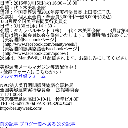
日時：2016年3月15日(火) 16:00～18:00
会場：代々木美容会館
講師：全国美容週間2016年度実行委員長 上田美江子氏
受講料：個人正会員・準会員3,000円/一般6,000円(税込)
６.3月度全国美容週間実行委員会
日時：3月30日(水) 14：30～
会場：タカラベルモント（株） 代々木美容会館 3月は第4
当日は第八回会員総会を併催いたします。開催時間は改めてご
【美容週間Facebookページ】
（http://www.facebook.com/beautyweek/）
【美容週間振興協議会Facebookページ】
（http://www.facebook.com/npobw/）
次回は、MandW様より配信されます。お楽しみにしてくださ
美容週間メールマガジン毎週配信中！
↓ 登録フォームはこちらから ↓
メルマガ登録フォーム
………………………………………………………………
NPO法人美容週間振興協議会事務局
全国美容週間実行委員会 広報委員会
〒171-0033
東京都豊島区高田3-10-11 鈴幸ビル3F
TEL 03-6457-3094 FAX 03-3204-9441
http://beautyweek.com/
……………………………………………………………….
前の記事
ブログ一覧へ戻る
次の記事