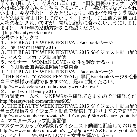
早くも3月に入り、今月の15日には、上田委員長のセミナー
今は梅の花があちらこちらで咲いていて、梅の花見などをされ
います。今が花のピークかと思います。梅はバラ科サクラ属の
などの滋養強壮用として使います。しかし、加工前の青梅には
ん梅の花はきれいですが、青梅は絶対に食べないようにしまし
まずは、2016年の活動方針をご確認ください。
（http://beautyweek.com/）
今号のトピックス
１. THE BEAUTY WEEK FESTIVAL Facebookページ
２. The Best of Beauty 2015
３. THE BEAUTY WEEK FESTIVAL 2015 ダイジェスト動画配
４. マスターズカップ動画配信
５. セミナー「WOMAN LOVE～女性を輝かせる～」
６．３月度全国美容週間実行委員会
１. THE BEAUTY WEEK FESTIVAL Facebookページ
「THE BEAUTY WEEK FESTIVAL」専用Facebookページ
当日の模様が確認できますので、是非ご覧ください。
http://www.facebook.com/the.beautyweek.festival/
２. The Best of Beauty 2015
美容週間ホームページNEWSから確認できますのでご確認くだ
http://beautyweek.com/archives/905/
３. THE BEAUTY WEEK FESTIVAL 2015 ダイジェスト動画配
当日の模様をダイジェスト動画で配信しておりますので是非ご
http://www.youtube.com/watch?v=TZvmywq95kA&feature=youtu.b
４. マスターズカップ動画配信
マスターズカップの模様もダイジェスト動画で配信しておりま
http://www.youtube.com/watch?v=_ZqPgugVALY&feature=youtu.b
５. セミナー「WOMAN LOVE～女性を輝かせる～」