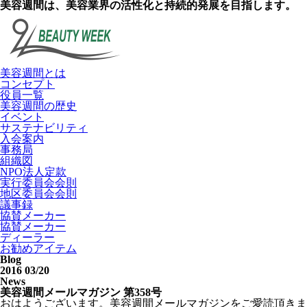
美容週間は、美容業界の活性化と持続的発展を目指します。
美容週間とは
コンセプト
役員一覧
美容週間の歴史
イベント
サステナビリティ
入会案内
事務局
組織図
NPO法人定款
実行委員会会則
地区委員会会則
議事録
協賛メーカー
協賛メーカー
ディーラー
お勧めアイテム
Blog
2016 03/20
News
美容週間メールマガジン 第358号
おはようございます。美容週間メールマガジンをご愛読頂きま