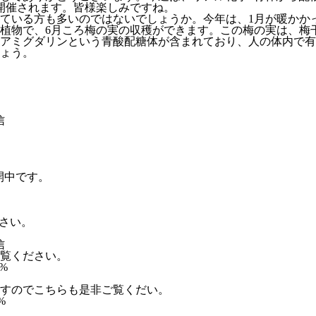
が開催されます。皆様楽しみですね。
ている方も多いのではないでしょうか。今年は、1月が暖かか
植物で、6月ころ梅の実の収穫ができます。この梅の実は、梅
アミグダリンという青酸配糖体が含まれており、人の体内で有
ょう。
信
を公開中です。
さい。
信
覧ください。
e%
すのでこちらも是非ご覧くだい。
e%