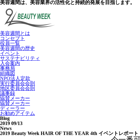
美容週間は、美容業界の活性化と持続的発展を目指します。
美容週間とは
コンセプト
役員一覧
美容週間の歴史
イベント
サステナビリティ
入会案内
事務局
組織図
NPO法人定款
実行委員会会則
地区委員会会則
議事録
協賛メーカー
協賛メーカー
ディーラー
お勧めアイテム
Blog
2019 09/13
News
2019 Beauty Week HAIR OF THE YEAR 4th イベントレポート
今一番