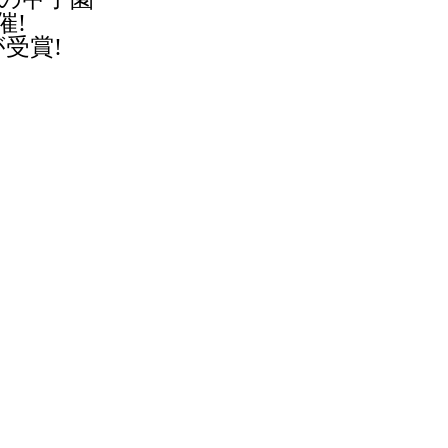
催!
受賞!