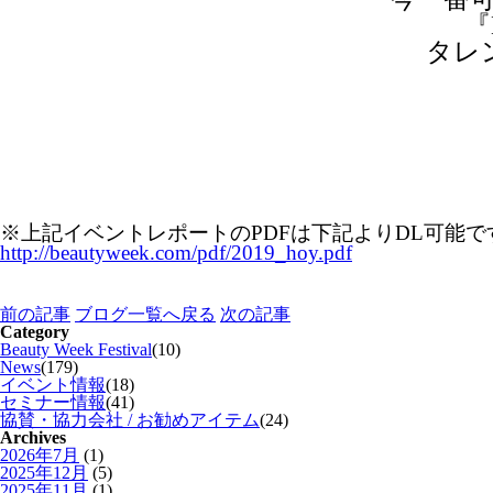
『
タレ
※上記イベントレポートのPDFは下記よりDL可能で
http://beautyweek.com/pdf/2019_hoy.pdf
前の記事
ブログ一覧へ戻る
次の記事
Category
Beauty Week Festival
(10)
News
(179)
イベント情報
(18)
セミナー情報
(41)
協賛・協力会社 / お勧めアイテム
(24)
Archives
2026年7月
(1)
2025年12月
(5)
2025年11月
(1)