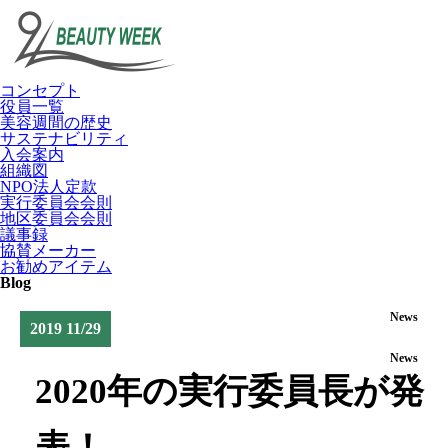
コンセプト
役員一覧
美容週間の歴史
サステナビリティ
入会案内
組織図
NPO法人定款
実行委員会会則
地区委員会会則
議事録
協賛メーカー
お勧めアイテム
Blog
News
2019 11/29
News
2020年の実行委員長が発
表！