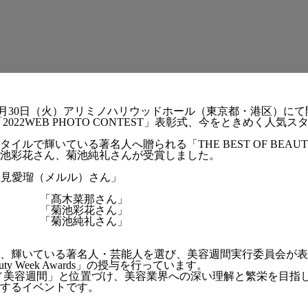
、2022年8月30日（火）アリミノハリウッドホール（東京都・港区）
他、「2022WEB PHOTO CONTEST」表彰式、今をときめく人
アスタイルで輝いている著名人へ贈られる「THE BEST OF BE
池彩花さん、菊池純礼さんが受賞しました。
見愛瑠（メルル）さん」
ト選手 「髙木菜那さん」
選手 「菊池彩花さん」
手 「菊池純礼さん」
、輝いている著名人・芸能人を選び、美容週間実行委員会が表
y Week Awards」の授与を行っています。
Week／美容週間」と位置づけ、美容業界への深い理解と繁栄を目
するイベントです。