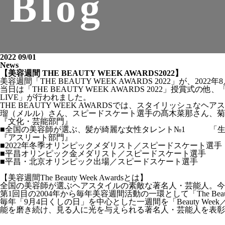
Blog
2022 09/01
News
【美容週間 THE BEAUTY WEEK AWARDS2022】
美容週間「THE BEAUTY WEEK AWARDS 2022」が
当日は「THE BEAUTY WEEK AWARDS 2022」授賞式の
LIVE」が行われました。
THE BEAUTY WEEK AWARDSでは、スタイリッシュなヘ
瑠（メルル）さん、スピードスケート選手の髙木菜那さん、菊
『文化・芸能部門』
■全国の美容師が選ぶ、髪が綺麗な女性タレント№1 「生
『アスリート部門』
■2022年冬季オリンピックメダリスト／スピードスケー
■平昌オリンピック金メダリスト／スピードスケート
■平昌・北京オリンピック出場／スピードスケート選
【美容週間The Beauty Week Awardsとは】
全国の美容師が選ぶヘアスタイルの素敵な著名人・芸能人。今
第1回目の2004年から毎年美容週間活動の一環として「The Beaut
毎年「9月4日くしの日」を中心とした一週間を「Beauty 
能を磨き続け、見る人に光を与えられる著名人・芸能人を表彰