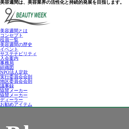
美容週間は、美容業界の活性化と持続的発展を目指します。
美容週間とは
コンセプト
役員一覧
美容週間の歴史
イベント
サステナビリティ
入会案内
事務局
組織図
NPO法人定款
実行委員会会則
地区委員会会則
議事録
協賛メーカー
協賛メーカー
ディーラー
お勧めアイテム