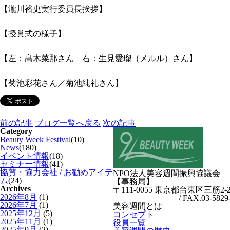
【瀧川裕史実行委員長挨拶】
【授賞式の様子】
【左：髙木菜那さん 右：生見愛瑠（メルル）さん】
【菊池彩花さん／菊池純礼さん】
前の記事
ブログ一覧へ戻る
次の記事
Category
Beauty Week Festival
(10)
News
(180)
イベント情報
(18)
セミナー情報
(41)
協賛・協力会社 / お勧めアイテ
NPO法人美容週間振興協議会
ム
(24)
【事務局】
Archives
〒111-0055 東京都台東区三筋2-
2026年8月
(1)
TEL.03-6457-3094
/ FAX.03-5829
2026年7月
(1)
美容週間とは
2025年12月
(5)
コンセプト
2025年11月
(1)
役員一覧
2025年9月
(2)