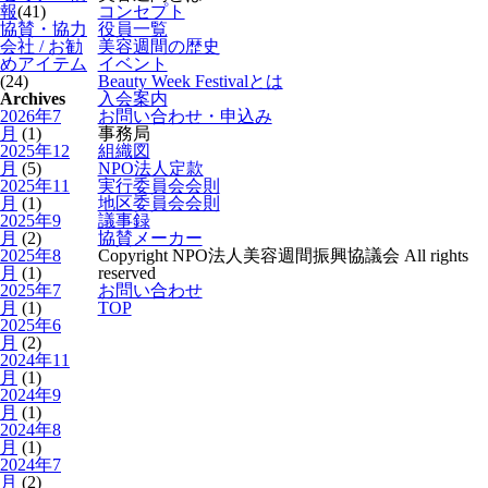
報
(41)
コンセプト
協賛・協力
役員一覧
会社 / お勧
美容週間の歴史
めアイテム
イベント
(24)
Beauty Week Festivalとは
Archives
入会案内
2026年7
お問い合わせ・申込み
月
(1)
事務局
2025年12
組織図
月
(5)
NPO法人定款
2025年11
実行委員会会則
月
(1)
地区委員会会則
2025年9
議事録
月
(2)
協賛メーカー
2025年8
Copyright NPO法人美容週間振興協議会 All rights
月
(1)
reserved
2025年7
お問い合わせ
月
(1)
TOP
2025年6
月
(2)
2024年11
月
(1)
2024年9
月
(1)
2024年8
月
(1)
2024年7
月
(2)