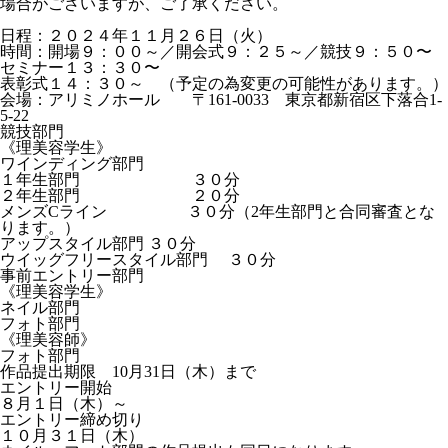
場合がございますが、ご了承ください。
日程：２０２４年１１月２６日（火）
時間：開場９：００～／開会式９：２５～／競技９：５０〜
セミナー１３：３０〜
表彰式１４：３０～ （予定の為変更の可能性があります。）
会場：アリミノホール 〒161-0033 東京都新宿区下落合1-
5-22
競技部門
《理美容学生》
ワインディング部門
１年生部門 ３０分
２年生部門 ２０分
メンズCライン ３０分（2年生部門と合同審査とな
ります。）
アップスタイル部門 ３０分
ウイッグフリースタイル部門 ３０分
事前エントリー部門
《理美容学生》
ネイル部門
フォト部門
《理美容師》
フォト部門
作品提出期限 10月31日（木）まで
エントリー開始
８月１日（木）～
エントリー締め切り
１０月３１日（木）