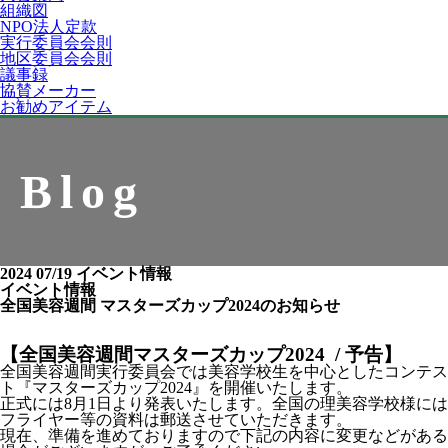
組織図
NPO法人定款
実行委員会会則
地区委員会会則
議事録
協賛メーカー
お勧めアイテム
Blog
2024 07/19
イベント情報
イベント情報
全国美容週間 マスターズカップ2024のお知らせ
【全国美容週間マスターズカップ2024 / 予告】
全国美容週間実行委員会では美容学校生を中心としたコンテス
ト『マスターズカップ2024』を開催いたします。
正式には8月1日より発表いたします。全国の理美容学校様には
フライヤー等の資料は郵送させていただきます。
現在、準備を進めておりますので下記の内容に変更などがある