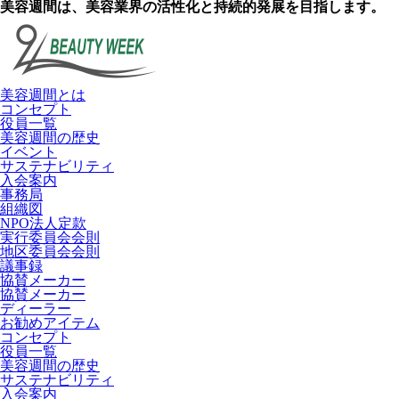
美容週間は、美容業界の活性化と持続的発展を目指します。
美容週間とは
コンセプト
役員一覧
美容週間の歴史
イベント
サステナビリティ
入会案内
事務局
組織図
NPO法人定款
実行委員会会則
地区委員会会則
議事録
協賛メーカー
協賛メーカー
ディーラー
お勧めアイテム
コンセプト
役員一覧
美容週間の歴史
サステナビリティ
入会案内