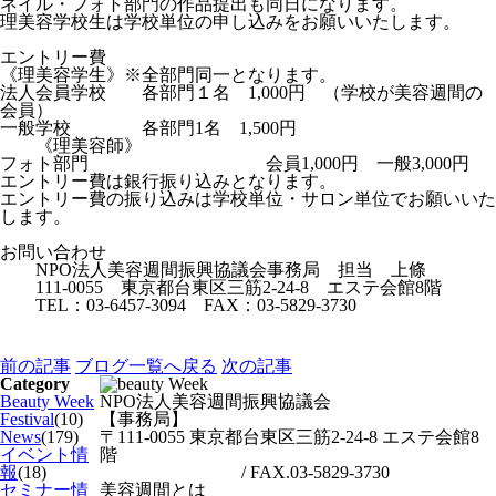
ネイル・フォト部門の作品提出も同日になります。
理美容学校生は学校単位の申し込みをお願いいたします。
エントリー費
《理美容学生》※全部門同一となります。
法人会員学校 各部門１名 1,000円 （学校が美容週間の
会員）
一般学校 各部門1名 1,500円
《理美容師》
フォト部門 会員1,000円 一般3,000円
エントリー費は銀行振り込みとなります。
エントリー費の振り込みは学校単位・サロン単位でお願いいた
します。
お問い合わせ
NPO法人美容週間振興協議会事務局 担当 上條
111-0055 東京都台東区三筋2-24-8 エステ会館8階
TEL：03-6457-3094 FAX：03-5829-3730
前の記事
ブログ一覧へ戻る
次の記事
Category
Beauty Week
NPO法人美容週間振興協議会
Festival
(10)
【事務局】
News
(179)
〒111-0055 東京都台東区三筋2-24-8 エステ会館8
イベント情
階
報
(18)
TEL.03-6457-3094
/ FAX.03-5829-3730
セミナー情
美容週間とは