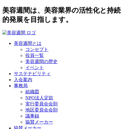
美容週間は、美容業界の活性化と持続
的発展を目指します。
美容週間とは
コンセプト
役員一覧
美容週間の歴史
イベント
サステナビリティ
入会案内
事務局
組織図
NPO法人定款
実行委員会会則
地区委員会会則
議事録
協賛メーカー
協賛メーカー