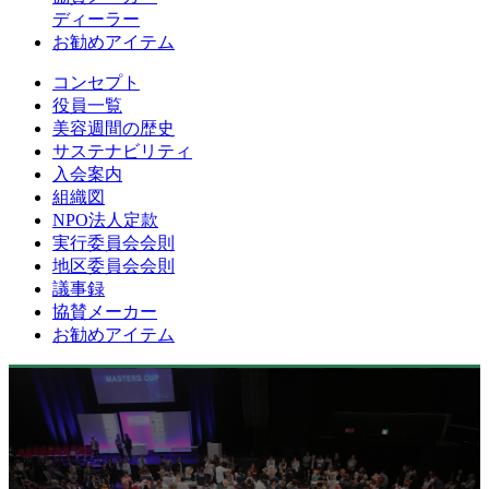
ディーラー
お勧めアイテム
コンセプト
役員一覧
美容週間の歴史
サステナビリティ
入会案内
組織図
NPO法人定款
実行委員会会則
地区委員会会則
議事録
協賛メーカー
お勧めアイテム