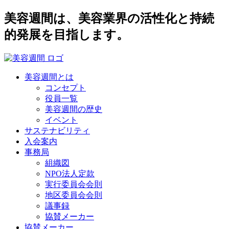
美容週間は、美容業界の活性化と持続
的発展を目指します。
美容週間とは
コンセプト
役員一覧
美容週間の歴史
イベント
サステナビリティ
入会案内
事務局
組織図
NPO法人定款
実行委員会会則
地区委員会会則
議事録
協賛メーカー
協賛メーカー