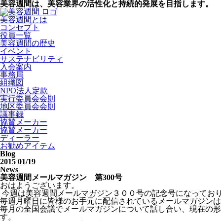
美容週間は、美容業界の活性化と持続的発展を目指します。
美容週間とは
コンセプト
役員一覧
美容週間の歴史
イベント
サステナビリティ
入会案内
事務局
組織図
NPO法人定款
実行委員会会則
地区委員会会則
議事録
協賛メーカー
協賛メーカー
ディーラー
お勧めアイテム
Blog
2015 01/19
News
美容週間メールマガジン 第300号
おはようございます。
今週は美容週間メールマガジン３００号の記念号になってお
毎週月曜日に皆様のお手元に配信されているメールマガジンは
毎月の全国会議でメールマガジンについて話し合い、現在の形
す。