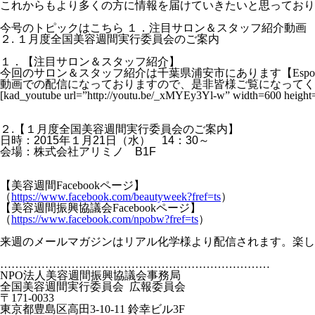
これからもより多くの方に情報を届けていきたいと思っており
今号のトピックはこちら
１．注目サロン＆スタッフ紹介動画
２
.
１月度全国美容週間実行委員会のご案内
１．【注目サロン＆スタッフ紹介】
今回のサロン＆スタッフ紹介は千葉県浦安市にあります【
Espo
動画での配信になっておりますので、是非皆様ご覧になってく
[kad_youtube url=”http://youtu.be/_xMYEy3Yl-w” width=600 height
２
.
【１月度全国美容週間実行委員会のご案内】
日時：
2015
年１月
21
日（水）
14
：
30
～
会場：株式会社アリミノ
B1F
【美容週間
Facebook
ページ】
（
https://www.facebook.com/beautyweek?fref=ts
）
【美容週間振興協議会
Facebook
ページ】
（
https://www.facebook.com/npobw?fref=ts
）
来週のメールマガジンはリアル化学様より配信されます。楽し
………………………………………………………………
NPO
法人美容週間振興協議会事務局
全国美容週間実行委員会
広報委員会
〒
171-0033
東京都豊島区高田
3-10-11
鈴幸ビル
3F