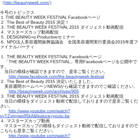
http://beautyweek.com/
（
）
今号のトピックス
.THE BEAUTY WEEK FESTIVAL Facebook
１
ページ
. The Best of Beauty 2015
２
決定！
. THE BEAUTY WEEK FESTIVAL 2015
３
ダイジェスト動画配信
４. マスターズカップ動画配信
. DESIGNING+α.Productive
５
セミナー
. NPO
2015
６
法人美容週間振興協議会 全国美容週間実行委員会
年度フ
ァイナルパーティ
. THE BEAUTY WEEK FESTIVAL Facebook
１
ページ
THE BEAUTY WEEK FESTIVAL
Facebook
「
」専用
ページを公開中で
す。
当日の模様が確認できますので、是非ご覧ください。
http://www.facebook.com/the.beautyweek.festival
. The Best of Beauty 2015
２
決定いたしました。
NEWS
美容週間ホームページ
から確認できますのでご確認ください。
http://beautyweek.com/archives/905
. THE BEAUTY WEEK FESTIVAL 2015
３
ダイジェスト動画配信
当日の模様をダイジェスト動画で配信しておりますので是非ご覧くだ
さい。
http://www.youtube.com/watch?
v=TZvmywq95kA&feature=youtu.be
.
４
マスターズカップ動画
マスターズカップの模様もダイジェスト動画で配信しておりますので
こちらも是非ご覧ください。
http://www.youtube.com/watch?