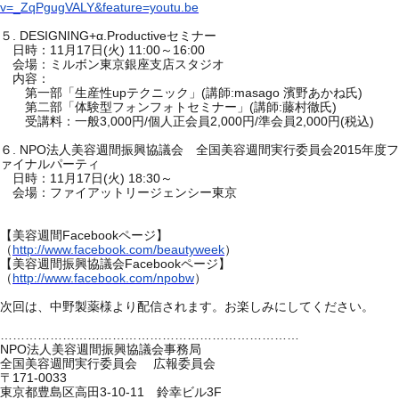
v=_ZqPgugVALY&feature=youtu.be
. DESIGNING+α.Productive
５
セミナー
11
17
(
) 11:00
16:00
日時：
月
日
火
～
会場：ミルボン東京銀座支店スタジオ
内容：
up
(
:masago
)
第一部「生産性
テクニック」
講師
濱野あかね氏
(
:
)
第二部「体験型フォンフォトセミナー」
講師
藤村徹氏
3,000
/
2,000
/
2,000
(
)
受講料：一般
円
個人正会員
円
準会員
円
税込
. NPO
2015
６
法人美容週間振興協議会 全国美容週間実行委員会
年度フ
ァイナルパーティ
11
17
(
) 18:30
日時：
月
日
火
～
会場：ファイアットリージェンシー東京
Facebook
【美容週間
ページ】
http://www.facebook.com/beautyweek
（
）
Facebook
【美容週間振興協議会
ページ】
http://www.facebook.com/npobw
（
）
次回は、中野製薬様より配信されます。お楽しみにしてください。
………………………………………………………………
NPO
法人美容週間振興協議会事務局
全国美容週間実行委員会
広報委員会
171-0033
〒
3-10-11
3F
東京都豊島区高田
鈴幸ビル