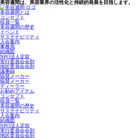
美容週間は、美容業界の活性化と持続的発展を目指します。
美容週間とは
コンセプト
役員一覧
美容週間の歴史
イベント
サステナビリティ
入会案内
事務局
組織図
NPO法人定款
実行委員会会則
地区委員会会則
議事録
協賛メーカー
協賛メーカー
ディーラー
お勧めアイテム
コンセプト
役員一覧
美容週間の歴史
サステナビリティ
入会案内
組織図
NPO法人定款
実行委員会会則
地区委員会会則