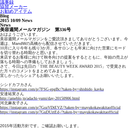
議事録
協賛メーカー
お勧めアイテム
Blog
2015 10/09
News
News
美容週間メールマガジン 第336号
おはようございます。
美容週間メールマガジンをご愛読頂きましてありがとうございます。今
MandW
週は、
の高橋から配信させていただきます。
10
月に入り今年も残り3か月。各サロンとも年末に向けた営業にモード
を切り替わる時期かと思います。
来店するお客様に向けて秋冬向けの提案をするとともに、年始の売上が
落ちる時期への準備もしておきましょう。
さて、今日は先日の「THE BEAUTY WEEK AWARD 2015」で受賞され
た方々のコメントをまとめてみました。
宜しかったらシェアもお願いいたします。
シシドカフカさん
https://instagram.com/p/7FSG-epgBc/?taken-by=shishido_kavka
安達祐実さん
http://ameblo.jp/adachi-yumi/day-20150906.html
河北麻友子さん
https://instagram.com/p/7GozVDtEVZ/?taken-by=mayukokawakitaofficial
https://instagram.com/p/7GuDUztEd-/?taken-by=mayukokawakitaofficial
2015
年活動方針です。ご確認お願いします。